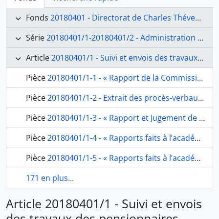
Fonds
20180401 - Directorat de Charles Thévenin (1816-1823)
Série
20180401/1-20180401/2 - Administration générale
Article
20180401/1 - Suivi et envois des travaux des pensionnaires
Pièce
20180401/1-1 - « Rapport de la Commission nommée par l’académie Royale des Beaux arts, sur les ouvrages de peinture, l’architecture, de gravure et composition musicale, envoyés par les Pensionnaires de l’académie de france à Rome », de Quatremère de Quincy, secrétaire perpétuel de la classe des Beaux-arts, à l’Académie de France à Rome, fol. 1-12
Pièce
20180401/1-2 - Extrait des procès-verbaux des séances des 5 septembre, 17 octobre, 30 octobre et 7 septembre 1818 : « rapport de la Section de peinture, sur les tableaux envoyés de Rome par M.M. les pensionnaires », de Quatremère de Quincy, secrétaire perpétuel de la classe des Beaux-arts à l’l’Académie de France à Rome, fol. 13-18
Pièce
20180401/1-3 - « Rapport et Jugement de l’Académie Royale des Beaux arts, sur les ouvrages de MM. Les pensionnaires peintres à l’Ecole de Rome », de Quatremère de Quincy, secrétaire perpétuel de la classe des Beaux-arts à l’l’Académie de France à Rome, fol. 19-28
Pièce
20180401/1-4 - « Rapports faits à l’académie Royale des Beaux arts et approuvés par elle sur les ouvrages de MM. Les Pensionnaires du Roi à l’Académie de france à Rome envoyés en l’année 1819 », de Quatremère de Quincy, secrétaire perpétuel de la classe des Beaux-arts à l’Académie de France à Rome, fol. 29-32
Pièce
20180401/1-5 - « Rapports faits à l’académie Royale des Beaux arts et approuvés par elle sur les ouvrages de MM. Les Pensionnaires du Roi à l’académie de france à Rome envoyés en l’année 1821 », de Quatremère de Quincy, secrétaire perpétuel de la classe des Beaux-arts à l’Académie de France à Rome, fol. 33-36
171 en plus...
Article 20180401/1 - Suivi et envois
des travaux des pensionnaires