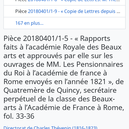
Pièce
20180401/1-9 - « Copie de Lettres depuis Janvier 1818. jusqu'au 7 mai 1821 », fol. 96-158 [cahier de soixante-sept copies de lettres du directeur de l’Académie, adressées au ministre de l’Intérieur, à Quatremère de Quincy, à Moissenet, receveur de la douane à la frontière de Pont-Bonvoisin, à Henraux, au comte de Pradel, à Jomard, commissaire du gouvernement de l’Égypte, au secrétaire des commandements du comte d’Angoulême ; les fol. 143-145 et 157-158 sont des pages blanches], fol. 96-127
167 en plus...
Pièce 20180401/1-5 - « Rapports
faits à l’académie Royale des Beaux
arts et approuvés par elle sur les
ouvrages de MM. Les Pensionnaires
du Roi à l’académie de france à
Rome envoyés en l’année 1821 », de
Quatremère de Quincy, secrétaire
perpétuel de la classe des Beaux-
arts à l’Académie de France à Rome,
fol. 33-36
Directorat de Charles Thévenin (1816-1823)