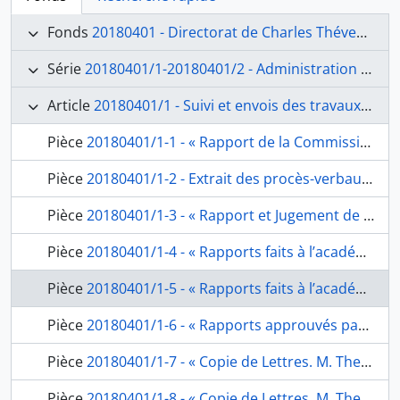
Fonds
20180401 - Directorat de Charles Thévenin (1816-1823)
Série
20180401/1-20180401/2 - Administration générale
Article
20180401/1 - Suivi et envois des travaux des pensionnaires
Pièce
20180401/1-1 - « Rapport de la Commission nommée par l’académie Royale des Beaux arts, sur les ouvrages de peinture, l’architecture, de gravure et composition musicale, envoyés par les Pensionnaires de l’académie de france à Rome », de Quatremère de Quincy, secrétaire perpétuel de la classe des Beaux-arts, à l’Académie de France à Rome, fol. 1-12
Pièce
20180401/1-2 - Extrait des procès-verbaux des séances des 5 septembre, 17 octobre, 30 octobre et 7 septembre 1818 : « rapport de la Section de peinture, sur les tableaux envoyés de Rome par M.M. les pensionnaires », de Quatremère de Quincy, secrétaire perpétuel de la classe des Beaux-arts à l’l’Académie de France à Rome, fol. 13-18
Pièce
20180401/1-3 - « Rapport et Jugement de l’Académie Royale des Beaux arts, sur les ouvrages de MM. Les pensionnaires peintres à l’Ecole de Rome », de Quatremère de Quincy, secrétaire perpétuel de la classe des Beaux-arts à l’l’Académie de France à Rome, fol. 19-28
Pièce
20180401/1-4 - « Rapports faits à l’académie Royale des Beaux arts et approuvés par elle sur les ouvrages de MM. Les Pensionnaires du Roi à l’Académie de france à Rome envoyés en l’année 1819 », de Quatremère de Quincy, secrétaire perpétuel de la classe des Beaux-arts à l’Académie de France à Rome, fol. 29-32
Pièce
20180401/1-5 - « Rapports faits à l’académie Royale des Beaux arts et approuvés par elle sur les ouvrages de MM. Les Pensionnaires du Roi à l’académie de france à Rome envoyés en l’année 1821 », de Quatremère de Quincy, secrétaire perpétuel de la classe des Beaux-arts à l’Académie de France à Rome, fol. 33-36
Pièce
20180401/1-6 - « Rapports approuvés par l’académie sur les ouvrages des Pensionnaires Sculpteurs et Graveurs qui lui sont parvenus avant la Séance publique de 1822 », de Quatremère de Quincy, secrétaire perpétuel de la classe des Beaux-arts, à l’Académie de France à Rome, fol. 37-38bis
Pièce
20180401/1-7 - « Copie de Lettres. M. Thevenin Directeur. Depuis le 1er Juin 1816. jusqu'à fin 1817. », fol. 39-95 [cahier de soixante-cinq copies de lettres du directeur de l’Académie de France à Rome, adressées au ministre de l’Intérieur, à Quatremère de Quincy, au comte de Pradel, au préfet des Bouches-du-Rhône ; les fol. 93-95 sont des pages blanches], fol. 39-65
Pièce
20180401/1-8 - « Copie de Lettres. M. Thevenin Directeur. Depuis le 1er Juin 1816. jusqu'à fin 1817. », fol. 39-95 [cahier de soixante-cinq copies de lettres du directeur de l’Académie de France à Rome, adressées au ministre de l’Intérieur, à Quatremère de Quincy, au comte de Pradel, au préfet des Bouches-du-Rhône ; les fol. 93-95 sont des pages blanches], fol. 65bis-95