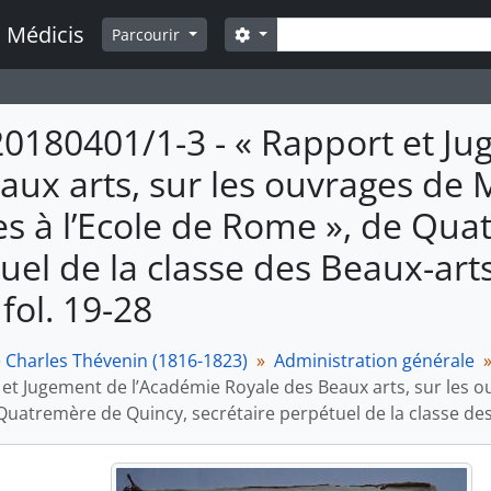
Rechercher
a Médicis
Search options
Parcourir
20180401/1-3 - « Rapport et J
aux arts, sur les ouvrages de
es à l’Ecole de Rome », de Qua
uel de la classe des Beaux-arts
fol. 19-28
e Charles Thévenin (1816-1823)
Administration générale
 et Jugement de l’Académie Royale des Beaux arts, sur les o
uatremère de Quincy, secrétaire perpétuel de la classe des 