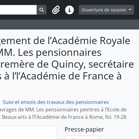
Search in browse page
Ouverture de session
Liens rapides
ugement de l’Académie Royale
 MM. Les pensionnaires
tremère de Quincy, secrétaire
 à l’l’Académie de France à
Suivi et envois des travaux des pensionnaires
uvrages de MM. Les pensionnaires peintres à l’Ecole de
Beaux-arts à l’l’Académie de France à Rome, fol. 19-28
Presse-papier