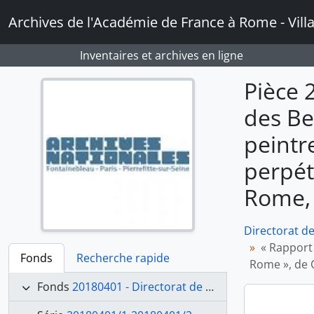
Skip to main content
Archives de l'Académie de France à Rome - Vill
Inventaires et archives en ligne
Pièce 
des Be
peintr
perpét
Rome, 
Directorat d
« Rapport
Fonds
Recherche rapide
Rome », de Q
Fonds
20180401 - Directorat de Charles Thévenin (1816-1823)