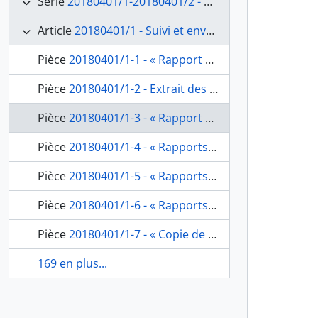
Série
20180401/1-20180401/2 - Administration générale
Article
20180401/1 - Suivi et envois des travaux des pensionnaires
Pièce
20180401/1-1 - « Rapport de la Commission nommée par l’académie Royale des Beaux arts, sur les ouvrages de peinture, l’architecture, de gravure et composition musicale, envoyés par les Pensionnaires de l’académie de france à Rome », de Quatremère de Quincy, secrétaire perpétuel de la classe des Beaux-arts, à l’Académie de France à Rome, fol. 1-12
Pièce
20180401/1-2 - Extrait des procès-verbaux des séances des 5 septembre, 17 octobre, 30 octobre et 7 septembre 1818 : « rapport de la Section de peinture, sur les tableaux envoyés de Rome par M.M. les pensionnaires », de Quatremère de Quincy, secrétaire perpétuel de la classe des Beaux-arts à l’l’Académie de France à Rome, fol. 13-18
Pièce
20180401/1-3 - « Rapport et Jugement de l’Académie Royale des Beaux arts, sur les ouvrages de MM. Les pensionnaires peintres à l’Ecole de Rome », de Quatremère de Quincy, secrétaire perpétuel de la classe des Beaux-arts à l’l’Académie de France à Rome, fol. 19-28
Pièce
20180401/1-4 - « Rapports faits à l’académie Royale des Beaux arts et approuvés par elle sur les ouvrages de MM. Les Pensionnaires du Roi à l’Académie de france à Rome envoyés en l’année 1819 », de Quatremère de Quincy, secrétaire perpétuel de la classe des Beaux-arts à l’Académie de France à Rome, fol. 29-32
Pièce
20180401/1-5 - « Rapports faits à l’académie Royale des Beaux arts et approuvés par elle sur les ouvrages de MM. Les Pensionnaires du Roi à l’académie de france à Rome envoyés en l’année 1821 », de Quatremère de Quincy, secrétaire perpétuel de la classe des Beaux-arts à l’Académie de France à Rome, fol. 33-36
Pièce
20180401/1-6 - « Rapports approuvés par l’académie sur les ouvrages des Pensionnaires Sculpteurs et Graveurs qui lui sont parvenus avant la Séance publique de 1822 », de Quatremère de Quincy, secrétaire perpétuel de la classe des Beaux-arts, à l’Académie de France à Rome, fol. 37-38bis
Pièce
20180401/1-7 - « Copie de Lettres. M. Thevenin Directeur. Depuis le 1er Juin 1816. jusqu'à fin 1817. », fol. 39-95 [cahier de soixante-cinq copies de lettres du directeur de l’Académie de France à Rome, adressées au ministre de l’Intérieur, à Quatremère de Quincy, au comte de Pradel, au préfet des Bouches-du-Rhône ; les fol. 93-95 sont des pages blanches], fol. 39-65
169 en plus...