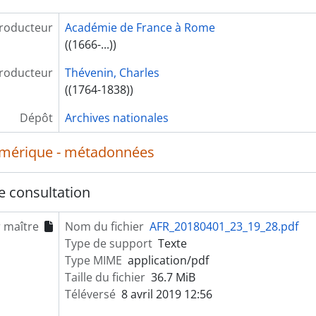
roducteur
Académie de France à Rome
((1666-...))
roducteur
Thévenin, Charles
((1764-1838))
Dépôt
Archives nationales
umérique - métadonnées
e consultation
r maître
Nom du fichier
AFR_20180401_23_19_28.pdf
Type de support
Texte
Type MIME
application/pdf
Taille du fichier
36.7 MiB
Téléversé
8 avril 2019 12:56