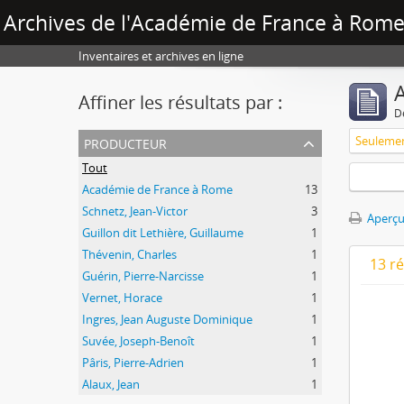
Archives de l'Académie de France à Rome 
Inventaires et archives en ligne
A
Affiner les résultats par :
D
producteur
Tout
Académie de France à Rome
13
Schnetz, Jean-Victor
3
Aperçu
Guillon dit Lethière, Guillaume
1
Thévenin, Charles
1
13 r
Guérin, Pierre-Narcisse
1
Vernet, Horace
1
Ingres, Jean Auguste Dominique
1
Suvée, Joseph-Benoît
1
Pâris, Pierre-Adrien
1
Alaux, Jean
1