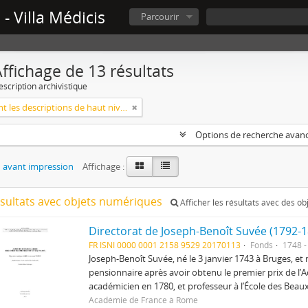
- Villa Médicis
Parcourir
ffichage de 13 résultats
escription archivistique
Seulement les descriptions de haut niveau
Options de recherche avan
 avant impression
Affichage :
ésultats avec objets numériques
Afficher les résultats avec des o
Directorat de Joseph-Benoît Suvée (1792-
FR ISNI 0000 0001 2158 9529 20170113
Fonds
1748 -
Joseph-Benoît Suvée, né le 3 janvier 1743 à Bruges, et 
pensionnaire après avoir obtenu le premier prix de l’
académicien en 1780, et professeur à l’École des Beaux
Académie de France à Rome