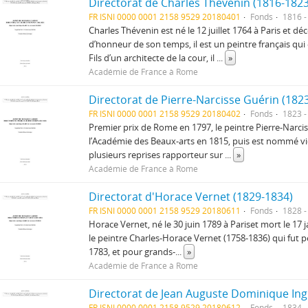
Directorat de Charles Thévenin (1816-1823
FR ISNI 0000 0001 2158 9529 20180401
Fonds
1816 -
Charles Thévenin est né le 12 juillet 1764 à Paris et dé
d’honneur de son temps, il est un peintre français qui 
Fils d’un architecte de la cour, il
...
»
Académie de France à Rome
Directorat de Pierre-Narcisse Guérin (182
FR ISNI 0000 0001 2158 9529 20180402
Fonds
1823 -
Premier prix de Rome en 1797, le peintre Pierre-Narc
l’Académie des Beaux-arts en 1815, puis est nommé vice
plusieurs reprises rapporteur sur
...
»
Académie de France à Rome
Directorat d'Horace Vernet (1829-1834)
FR ISNI 0000 0001 2158 9529 20180611
Fonds
1828 -
Horace Vernet, né le 30 juin 1789 à Pariset mort le 17 ja
le peintre Charles-Horace Vernet (1758-1836) qui fut 
1783, et pour grands-
...
»
Académie de France à Rome
Directorat de Jean Auguste Dominique Ing
FR ISNI 0000 0001 2158 9529 20180612
Fonds
1834 -