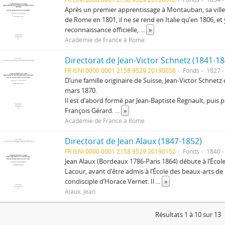
Après un premier apprentissage à Montauban, sa ville n
de Rome en 1801, il ne se rend en Italie qu’en 1806, et y
reconnaissance officielle,
...
»
Académie de France à Rome
Directorat de Jean-Victor Schnetz (1841-18
FR ISNI 0000 0001 2158 9529 20190056
Fonds
1827 -
D’une famille originaire de Suisse, Jean-Victor Schnetz e
mars 1870.
Il est d’abord formé par Jean-Baptiste Regnault, puis 
François Gérard.
...
»
Académie de France à Rome
Directorat de Jean Alaux (1847-1852)
FR ISNI 0000 0001 2158 9529 20190152
Fonds
1840 -
Jean Alaux (Bordeaux 1786-Paris 1864) débute à l’École
Lacour, avant d’être admis à l’École des beaux-arts de P
condisciple d’Horace Vernet. Il
...
»
Alaux, Jean
Résultats 1 à 10 sur 13