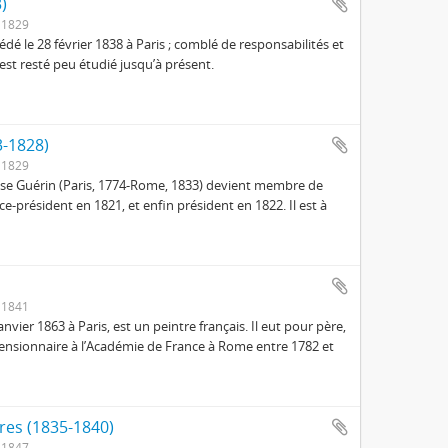
)
 1829
cédé le 28 février 1838 à Paris ; comblé de responsabilités et
est resté peu étudié jusqu’à présent.
3-1828)
 1829
isse Guérin (Paris, 1774-Rome, 1833) devient membre de
-président en 1821, et enfin président en 1822. Il est à
 1841
nvier 1863 à Paris, est un peintre français. Il eut pour père,
pensionnaire à l’Académie de France à Rome entre 1782 et
res (1835-1840)
 1847