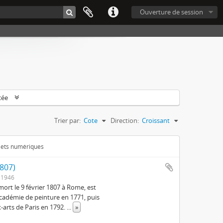
Ouverture de session
cée
Trier par:
Cote
Direction:
Croissant
bjets numériques
1807)
 1946
mort le 9 février 1807 à Rome, est
Académie de peinture en 1771, puis
-arts de Paris en 1792.
...
»