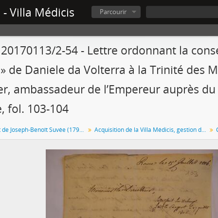
- Villa Médicis
Parcourir
 20170113/2-54 - Lettre ordonnant la cons
 » de Daniele da Volterra à la Trinité des 
er, ambassadeur de l’Empereur auprès du 
, fol. 103-104
Directorat de Joseph-Benoît Suvée (1792-1807)
Acquisition de la Villa Médicis, gestion des terrains, administration, restauration du palais Mancini