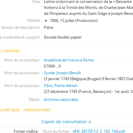
Titre
Lettre ordonnant la conservation de la « Descente 
Volterra à la Trinité des Monts, de Charles-Jean-M
de l’Empereur auprès du Saint-Siège à Joseph-Benoî
Date(s)
1806, 15 juillet (Production)
Niveau de description
Pièce
 matérielle et support
Double feuillet papier
u contexte
Nom du producteur
Académie de France à Rome
((1666-...))
Nom du producteur
Suvée, Joseph-Benoît
(3 janvier 1743 (Belgique,Bruges)-9 février 1807 (Ita
Nom du producteur
Pâris, Pierre-Adrien
(27 décembre 1745 (France, Besançon) - 1er août 1
Dépôt
Archives nationales
numérique - métadonnées
Copies de consultation
Fichier maître
Nom du fichier
AFR_20170113_2_103_104.pdf