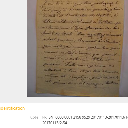
identification
Cote
FR ISNI 0000 0001 2158 9529 20170113-20170113/1
20170113/2-54