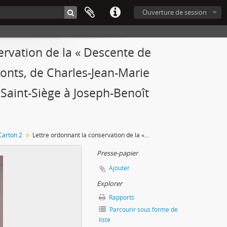
Ouverture de session
ervation de la « Descente de
Monts, de Charles-Jean-Marie
Saint-Siège à Joseph-Benoît
Carton 2
Lettre ordonnant la conservation de la « Descente de Croix » de Daniele da Volterra à la Trinité des Monts, de Charles-Jean-Marie Alquier, ambassadeur de l’Empereur auprès du Saint-Siège à Joseph-Benoît Suvée, fol. 103-104
Presse-papier
Ajouter
Explorer
Rapports
Parcourir sous forme de
liste