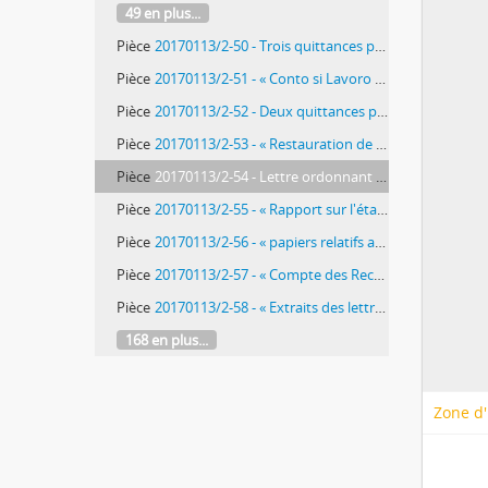
49 en plus...
Pièce
20170113/2-50 - Trois quittances pour des bancs en fer pour des lits, de Francesco Prioli, féronnier, à Joseph-Benoît Suvée, fol. 92-92bis
Pièce
20170113/2-51 - « Conto si Lavoro di Falegname nel Palazzo Dell'Accademia di Francia con ordine Dell'Issmo Sig.re Direttore Mosieuri Suvee. », états des dépenses pour les travaux du maître menuisier, Antonio Evangelisti, par Giuseppe Subleyras, fol. 93 et 96, contenant folios de 94 à 95 ; copie manuscrite, fol. 94 et 95
Pièce
20170113/2-52 - Deux quittances pour six toiles, de Francesco Staderini à Joseph-Benoît Suvée, fol. 97
Pièce
20170113/2-53 - « Restauration de la descente de croix de Daniele daVolterra » : note servant de pochette, fol. 102-102bis, contenant folios de 103 à 106
Pièce
20170113/2-54 - Lettre ordonnant la conservation de la « Descente de Croix » de Daniele da Volterra à la Trinité des Monts, de Charles-Jean-Marie Alquier, ambassadeur de l’Empereur auprès du Saint-Siège à Joseph-Benoît Suvée, fol. 103-104
Pièce
20170113/2-55 - « Rapport sur l'état ou se trouve le tableau de Daniel de Voltaire dans l'Eglise française de la Trinité des Monts », réponse de Joseph-Benoît Suvée, à l’ambassadeur de l’Empereur auprès du Saint-Siège, fol. 105-106
Pièce
20170113/2-56 - « papiers relatifs aux Comptes de Mons. Lavaggi », fol. 107
Pièce
20170113/2-57 - « Compte des Recettes et dépenses », fol. 108 et 179, contenant les fol. de 109 à 177 bis
Pièce
20170113/2-58 - « Extraits des lettres de M. Recamier à M. Lavaggi Banquier à Rome relatif à l'Ecole des Beaux arts », extraits datés du 30 septembre 1804, 6 octobre 1804, 20 octobre 1804, 17 novembre 1804, 1 septembre 1804, 23 septembre 1804, 1 mars 1805, 26 avril 1805, fol. 109-110, 134
168 en plus...
Zone d'