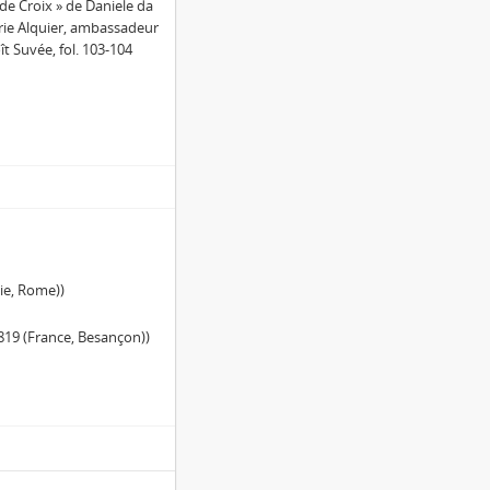
de Croix » de Daniele da
arie Alquier, ambassadeur
t Suvée, fol. 103-104
lie, Rome))
819 (France, Besançon))