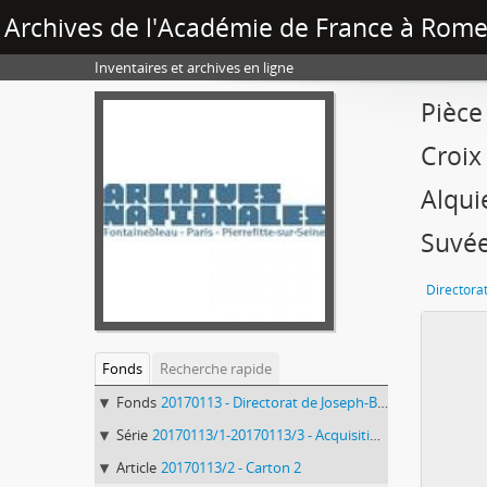
Archives de l'Académie de France à Rome 
Inventaires et archives en ligne
Pièce
Croix
Alqui
Suvée
Fonds
Recherche rapide
Fonds
20170113 - Directorat de Joseph-Benoît Suvée (1792-1807)
Série
20170113/1-20170113/3 - Acquisition de la Villa Médicis, gestion des terrains, administration, restauration du palais Mancini
Article
20170113/2 - Carton 2