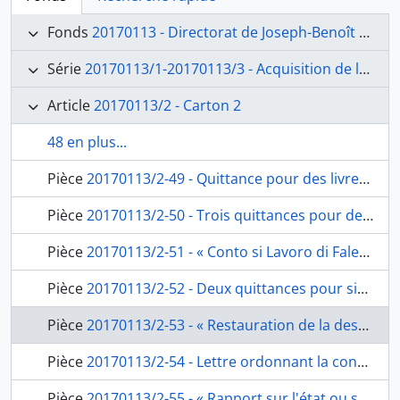
Fonds
20170113 - Directorat de Joseph-Benoît Suvée (1792-1807)
Série
20170113/1-20170113/3 - Acquisition de la Villa Médicis, gestion des terrains, administration, restauration du palais Mancini
Article
20170113/2 - Carton 2
48 en plus...
Pièce
20170113/2-49 - Quittance pour des livres, de Gregorio Settari, libraire, à Joseph-Benoît Suvée, fol. 91
Pièce
20170113/2-50 - Trois quittances pour des bancs en fer pour des lits, de Francesco Prioli, féronnier, à Joseph-Benoît Suvée, fol. 92-92bis
Pièce
20170113/2-51 - « Conto si Lavoro di Falegname nel Palazzo Dell'Accademia di Francia con ordine Dell'Issmo Sig.re Direttore Mosieuri Suvee. », états des dépenses pour les travaux du maître menuisier, Antonio Evangelisti, par Giuseppe Subleyras, fol. 93 et 96, contenant folios de 94 à 95 ; copie manuscrite, fol. 94 et 95
Pièce
20170113/2-52 - Deux quittances pour six toiles, de Francesco Staderini à Joseph-Benoît Suvée, fol. 97
Pièce
20170113/2-53 - « Restauration de la descente de croix de Daniele daVolterra » : note servant de pochette, fol. 102-102bis, contenant folios de 103 à 106
Pièce
20170113/2-54 - Lettre ordonnant la conservation de la « Descente de Croix » de Daniele da Volterra à la Trinité des Monts, de Charles-Jean-Marie Alquier, ambassadeur de l’Empereur auprès du Saint-Siège à Joseph-Benoît Suvée, fol. 103-104
Pièce
20170113/2-55 - « Rapport sur l'état ou se trouve le tableau de Daniel de Voltaire dans l'Eglise française de la Trinité des Monts », réponse de Joseph-Benoît Suvée, à l’ambassadeur de l’Empereur auprès du Saint-Siège, fol. 105-106