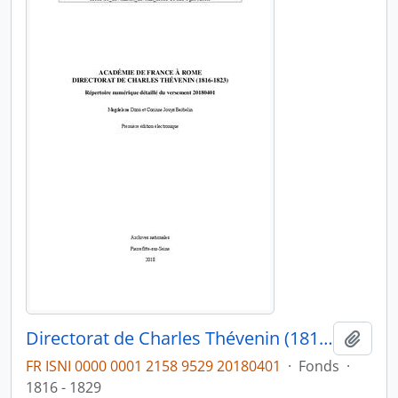
Directorat de Charles Thévenin (1816-1823)
Ajout
FR ISNI 0000 0001 2158 9529 20180401
·
Fonds
·
1816 - 1829