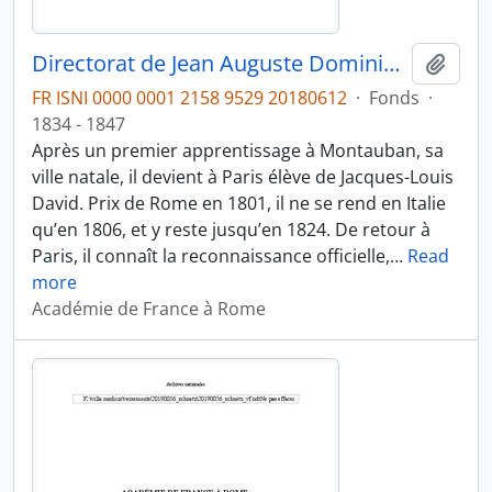
Directorat de Jean Auguste Dominique Ingres (1835-1840)
Ajout
FR ISNI 0000 0001 2158 9529 20180612
·
Fonds
·
1834 - 1847
Après un premier apprentissage à Montauban, sa
ville natale, il devient à Paris élève de Jacques-Louis
David. Prix de Rome en 1801, il ne se rend en Italie
qu’en 1806, et y reste jusqu’en 1824. De retour à
Paris, il connaît la reconnaissance officielle,
…
Read
more
Académie de France à Rome