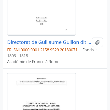
Directorat de Guillaume Guillon dit Lethière (1807-1816)
Ajout
FR ISNI 0000 0001 2158 9529 20180071
·
Fonds
·
1803 - 1818
Académie de France à Rome