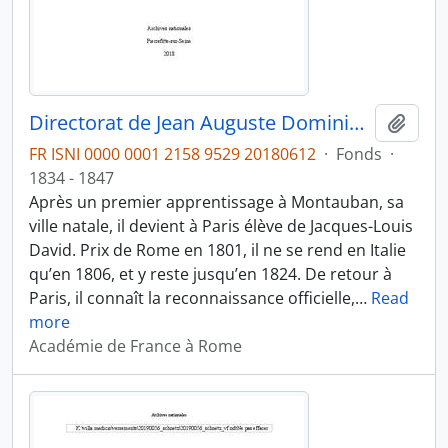
Directorat de Jean Auguste Dominique Ingres (1835-1840)
Ajout
FR ISNI 0000 0001 2158 9529 20180612
·
Fonds
·
1834 - 1847
Après un premier apprentissage à Montauban, sa
ville natale, il devient à Paris élève de Jacques-Louis
David. Prix de Rome en 1801, il ne se rend en Italie
qu’en 1806, et y reste jusqu’en 1824. De retour à
Paris, il connaît la reconnaissance officielle,
…
Read
more
Académie de France à Rome