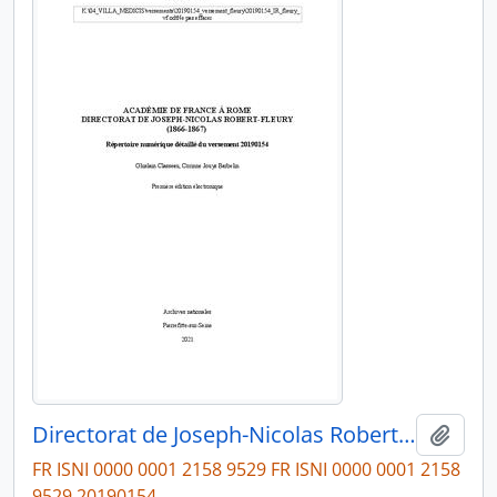
Directorat de Joseph-Nicolas Robert-Fleury (1866-1867)
Ajout
FR ISNI 0000 0001 2158 9529 FR ISNI 0000 0001 2158
9529 20190154